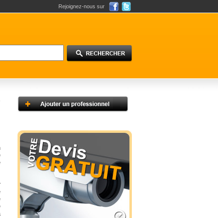
Rejoignez-nous sur
s
n
e
e
r
e
e
e
à