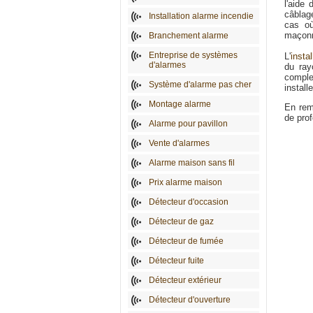
l'aide
câblage
Installation alarme incendie
cas où
maçonne
Branchement alarme
Entreprise de systèmes
L'
insta
d'alarmes
du ray
complex
Système d'alarme pas cher
install
Montage alarme
En rem
de pro
Alarme pour pavillon
Vente d'alarmes
Alarme maison sans fil
Prix alarme maison
Détecteur d'occasion
Détecteur de gaz
Détecteur de fumée
Détecteur fuite
Détecteur extérieur
Détecteur d'ouverture