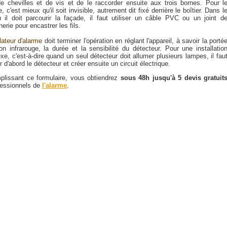
 de chevilles et de vis et de le raccorder ensuite aux trois bornes. Pour l
, c'est mieux qu'il soit invisible, autrement dit fixé derrière le boîtier. Dans l
 il doit parcourir la façade, il faut utiliser un câble PVC ou un joint d
rie pour encastrer les fils.
llateur d'alarme
doit terminer l'opération en réglant l'appareil, à savoir la porté
on infrarouge, la durée et la sensibilité du détecteur. Pour une installatio
e, c'est-à-dire quand un seul détecteur doit allumer plusieurs lampes, il fau
er d'abord le détecteur et créer ensuite un circuit électrique.
plissant ce formulaire, vous obtiendrez
sous 48h jusqu'à 5 devis gratuit
fessionnels de
l'alarme
.