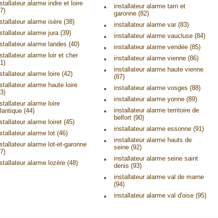
stallateur alarme indre et loire
installateur alarme tarn et
7)
garonne (82)
stallateur alarme isère (38)
installateur alarme var (83)
stallateur alarme jura (39)
installateur alarme vaucluse (84)
nstallateur alarme landes (40)
installateur alarme vendée (85)
stallateur alarme loir et cher
installateur alarme vienne (86)
1)
installateur alarme haute vienne
stallateur alarme loire (42)
(87)
stallateur alarme haute loire
installateur alarme vosges (88)
3)
installateur alarme yonne (89)
stallateur alarme loire
installateur alarme territoire de
lantique (44)
belfort (90)
stallateur alarme loiret (45)
installateur alarme essonne (91)
stallateur alarme lot (46)
installateur alarme hauts de
nstallateur alarme lot-et-garonne
seine (92)
7)
installateur alarme seine saint
nstallateur alarme lozère (48)
denis (93)
installateur alarme val de marne
(94)
installateur alarme val d'oise (95)