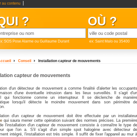
|
er au contenu
QUI ?
OÙ ?
x: SOS Pose Alarme ou Guillaume Durant
ex: Saint Malo ou 35400
ccueil
Conseil
Installation capteur de mouvements
llation capteur de mouvements
isation d'un détecteur de mouvement a comme finalité d'alerter les occupant
maison d'une éventuelle intrusion dans les lieux surveillés. Il s'agit d'u
il qui fonctionne comme un interrupteur. Il se déclenche de manièr
tique lorsqu'il détecte le moindre mouvement dans son périmètre d
on.
allation d'un capteur de mouvement doit être effectuée par un installateu
me
qui saura mener cette opération suivant des normes précises. La premièr
de l'installation d'un capteur de mouvement consiste à connaître le type d
eur que l'on a. S'il s'agit d'un simple spot halogène avec détecteur d
nt intégré, l'installation est très simple. Il suffit de fixer l'appareil au mur 