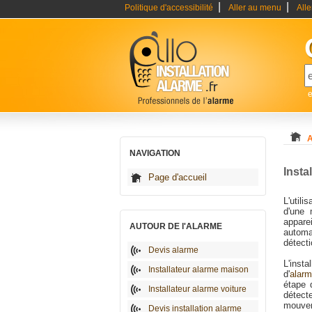
|
|
Politique d'accessibilité
Aller au menu
All
e
A
NAVIGATION
Insta
Page d'accueil
L'util
d'une 
appare
AUTOUR DE l'ALARME
automa
détecti
Devis alarme
L'inst
Installateur alarme maison
d'
alar
étape 
Installateur alarme voiture
détect
mouveme
Devis installation alarme