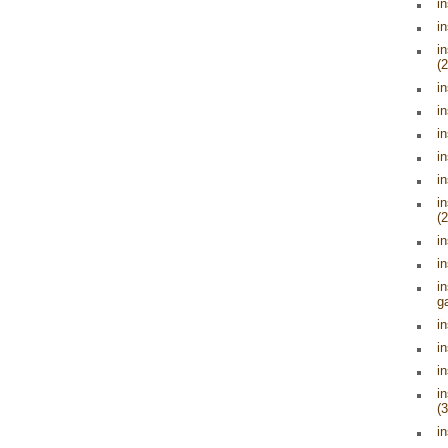
i
in
i
(2
i
i
i
i
i
in
(2
in
i
i
g
i
i
in
in
(3
in