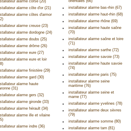
orientales (66)
nstallateur alarme corse (20)
installateur alarme bas-rhin (67)
stallateur alarme côte d'or (21)
installateur alarme haut-rhin (68)
nstallateur alarme côtes d'armor
2)
installateur alarme rhône (69)
nstallateur alarme creuse (23)
installateur alarme haute saône
(70)
nstallateur alarme dordogne (24)
installateur alarme saône et loire
nstallateur alarme doubs (25)
(71)
nstallateur alarme drôme (26)
installateur alarme sarthe (72)
nstallateur alarme eure (27)
installateur alarme savoie (73)
stallateur alarme eure et loir
installateur alarme haute savoie
8)
(74)
stallateur alarme finistère (29)
installateur alarme paris (75)
nstallateur alarme gard (30)
installateur alarme seine
nstallateur alarme haute
maritime (76)
aronne (31)
installateur alarme seine et
nstallateur alarme gers (32)
marne (77)
nstallateur alarme gironde (33)
installateur alarme yvelines (78)
stallateur alarme hérault (34)
installateur alarme deux sèvres
(79)
stallateur alarme ille et vilaine
5)
installateur alarme somme (80)
stallateur alarme indre (36)
installateur alarme tarn (81)