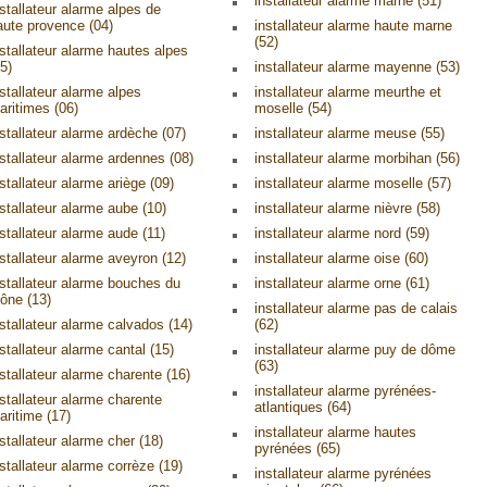
installateur alarme marne (51)
nstallateur alarme alpes de
aute provence (04)
installateur alarme haute marne
(52)
nstallateur alarme hautes alpes
5)
installateur alarme mayenne (53)
nstallateur alarme alpes
installateur alarme meurthe et
aritimes (06)
moselle (54)
nstallateur alarme ardèche (07)
installateur alarme meuse (55)
nstallateur alarme ardennes (08)
installateur alarme morbihan (56)
nstallateur alarme ariège (09)
installateur alarme moselle (57)
nstallateur alarme aube (10)
installateur alarme nièvre (58)
nstallateur alarme aude (11)
installateur alarme nord (59)
nstallateur alarme aveyron (12)
installateur alarme oise (60)
nstallateur alarme bouches du
installateur alarme orne (61)
hône (13)
installateur alarme pas de calais
nstallateur alarme calvados (14)
(62)
nstallateur alarme cantal (15)
installateur alarme puy de dôme
(63)
nstallateur alarme charente (16)
installateur alarme pyrénées-
nstallateur alarme charente
atlantiques (64)
aritime (17)
installateur alarme hautes
nstallateur alarme cher (18)
pyrénées (65)
nstallateur alarme corrèze (19)
installateur alarme pyrénées