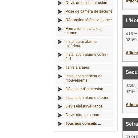
Affich
Devis détecteur intrusion
Pose de caméra de sécurité
Réparation télésurveillance
L'Hot
Formation installateur
alarme
4 RUE
92160 
Installateur alarme
extérieure
Affich
Installation alarme coffre-
fort
Tarifs alarmes
Secur
Installation capteur de
mouvements
92298
Détecteur d'immersion
92160 
Installation alarme piscine
Affich
Devis télésurveillance
Devis alarme sonore
Tous nos conseils ...
Setr
53 RU