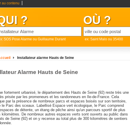
|
er au contenu
QUI ?
OÙ ?
x: SOS Pose Alarme ou Guillaume Durant
ex: Saint Malo ou 35400
ccueil
Installateur alarme Hauts de Seine
allateur Alarme Hauts de Seine
ue fortement urbanisé, le département des Hauts de Seine (92) reste très une
ès prisée par les promeneurs et les randonneurs en Ile-de-France. Cela
que par la présence de nombreux parcs et espaces boisés sur son territoire,
le Parc des sceaux. Labellisé Espace vert écologique, le Parc comprend
espaces de détente, un étang de pêche ainsi qu'un parcours sportif de plus
is kilomètres. De nombreux autres espaces verts sont ouverts au public dans
ts de Seine (92) et on y recense au total plus de 300 kilomètres de sentiers
donnée.