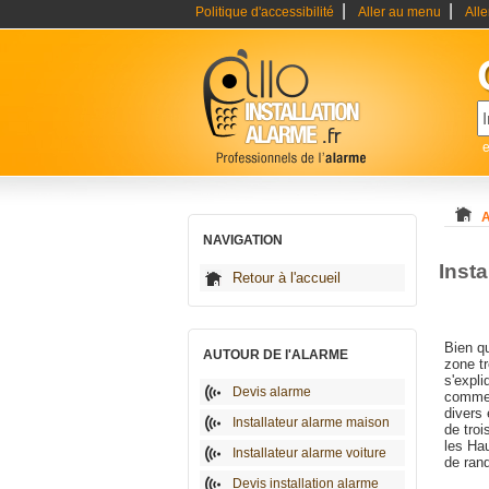
|
|
Politique d'accessibilité
Aller au menu
All
e
A
NAVIGATION
Inst
Retour à l'accueil
Bien q
AUTOUR DE l'ALARME
zone tr
s'expli
Devis alarme
comme 
divers 
Installateur alarme maison
de tro
les Hau
Installateur alarme voiture
de ran
Devis installation alarme