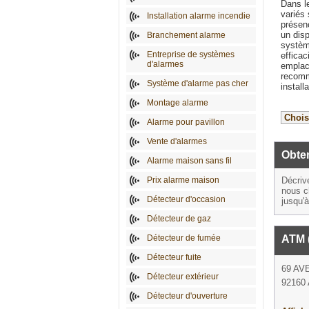
Dans l
variés 
Installation alarme incendie
présenc
un disp
Branchement alarme
systèm
Entreprise de systèmes
efficac
d'alarmes
emplace
recomm
Système d'alarme pas cher
install
Montage alarme
Alarme pour pavillon
Vente d'alarmes
Obten
Alarme maison sans fil
Prix alarme maison
Décriv
nous c
Détecteur d'occasion
jusqu'
Détecteur de gaz
Détecteur de fumée
ATM 
Détecteur fuite
69 AV
Détecteur extérieur
92160 
Détecteur d'ouverture