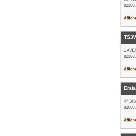
92160 
Affich
TS3
1 AV
92160 
Affich
Ersia
47 BI
92600 
Affich