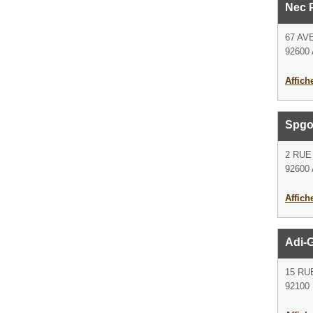
Nec 
67 AV
92600 
Affich
Spgo 
2 RUE
92600 
Affich
Adi-
15 R
92100 