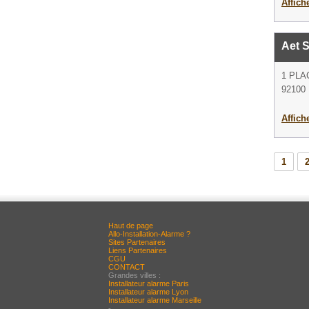
Affich
Aet S
1 PLA
92100 
Affich
1
Haut de page
Allo-Installation-Alarme ?
Sites Partenaires
Liens Partenaires
CGU
CONTACT
Grandes villes :
Installateur alarme Paris
Installateur alarme Lyon
Installateur alarme Marseille
-