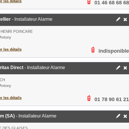
er les détails
01 46 68 68 68
ellier
- Installateur Alarme
 HENRI POINCARE
Antony
er les détails
indisponible
itas Direct
- Installateur Alarme
 CH
Antony
er les détails
01 78 90 61 21
am (SA)
- Installateur Alarme
E DES GLAISES