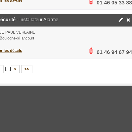
er les détails
01 46 05 33 88
écurité
- Installateur Alarme
CE PAUL VERLAINE
Boulogne-billancourt
er les détails
01 46 94 67 94
[...]
2
>
>>