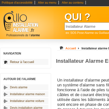
|
|
|
Politique d'accessibilité
Aller au menu
Aller au contenu
QUI ?
ex: SOS Pose Alarme ou Guilla
Accueil
Installateur alarme
NAVIGATION
Installateur Alarme 
Retour à l'accueil
AUTOUR DE l'ALARME
Un installateur d'alarme peu
un système d'alarme sans fil 
Devis alarme
fonctionne à l'aide de piles 
Installateur alarme maison
câbles et de courant électriq
utilisée dans les bâtiments 
Installateur alarme voiture
sont encore en phase de cons
Devis installation alarme