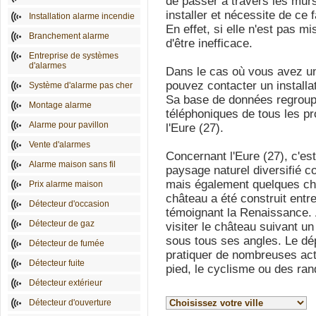
de passer à travers les mur
installer et nécessite de ce f
Installation alarme incendie
En effet, si elle n'est pas m
Branchement alarme
d'être inefficace.
Entreprise de systèmes
d'alarmes
Dans le cas où vous avez un 
pouvez contacter un installa
Système d'alarme pas cher
Sa base de données regroupe
Montage alarme
téléphoniques de tous les p
Alarme pour pavillon
l'Eure (27).
Vente d'alarmes
Concernant l'Eure (27), c'es
Alarme maison sans fil
paysage naturel diversifié 
mais également quelques ch
Prix alarme maison
château a été construit entr
Détecteur d'occasion
témoignant la Renaissance. À
Détecteur de gaz
visiter le château suivant un
sous tous ses angles. Le d
Détecteur de fumée
pratiquer de nombreuses act
Détecteur fuite
pied, le cyclisme ou des ra
Détecteur extérieur
Détecteur d'ouverture