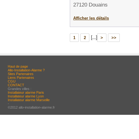
27120 Douains
Afficher les détails
[...]
1
2
>
>>
Haut de page
Allo-Installation-Alarme ?
Sites Partenaires
Liens Partenaires
CGU
CONTACT
Grandes villes :
Installateur alarme Paris
Installateur alarme Lyon
Installateur alarme Marseille
-
©2012 allo-installation-alarme.fr