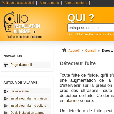
|
|
|
Politique d'accessibilité
Aller au menu
Aller au contenu
QUI ?
ex: SOS Pose Alarme ou Guilla
Accueil
Conseil
Détecteu
NAVIGATION
Détecteur fuite
Page d'accueil
Toute fuite de fluide, qu’il 
une augmentation de la p
AUTOUR DE l'ALARME
d'intervenir sur la pressio
crée des ultrasons haute
Devis alarme
détecteur de fuite. Ce dernie
Installateur alarme maison
en
alarme
sonore.
Installateur alarme voiture
Un détecteur de fuite peut 
Devis installation alarme