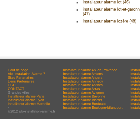
installateur alarme lot (46)
installateur alarme lot-et-garon
(47)
installateur alarme lozère (48)
Haut de page
Installateur alarme Aix-en-Provence
Instal
Allo-Installation-Alarme ?
Installateur alarme Amiens
Instal
Sites Partenaires
Installateur alarme Angers
Instal
Liens Partenaires
Installateur alarme Annecy
Instal
CGU
Installateur alarme Antibes
Instal
CONTACT
Installateur alarme Arras
Instal
Grandes villes :
Installateur alarme Avignon
Instal
Installateur alarme Paris
Installateur alarme Bayonne
Instal
Installateur alarme Lyon
Installateur alarme Biarritz
Instal
Installateur alarme Marseille
Installateur alarme Bordeaux
Install
-
Installateur alarme Boulogne-billancourt
Instal
©2012 allo-installation-alarme.fr