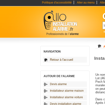
|
|
Politique d'accessibilité
Aller au menu
All
e
A
NAVIGATION
Insta
Retour à l'accueil
Un nom
AUTOUR DE l'ALARME
Lot (46
Pech M
Devis alarme
murale
on peut
Installateur alarme maison
distanc
Installateur alarme voiture
Dans ce
Après 
Devis installation alarme