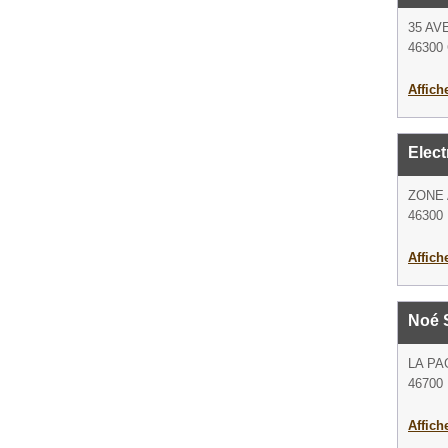
35 AV
46300
Affich
Elect
ZONE 
46300 
Affich
Noé 
LA PA
46700 
Affich