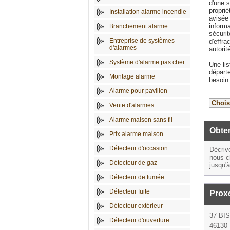
d'une s
proprié
Installation alarme incendie
avisée 
inform
Branchement alarme
sécurit
Entreprise de systèmes
d'effra
d'alarmes
autorit
Système d'alarme pas cher
Une lis
départe
Montage alarme
besoin
Alarme pour pavillon
Vente d'alarmes
Alarme maison sans fil
Obten
Prix alarme maison
Détecteur d'occasion
Décriv
nous c
Détecteur de gaz
jusqu'
Détecteur de fumée
Détecteur fuite
Prox
Détecteur extérieur
37 BI
Détecteur d'ouverture
46130 