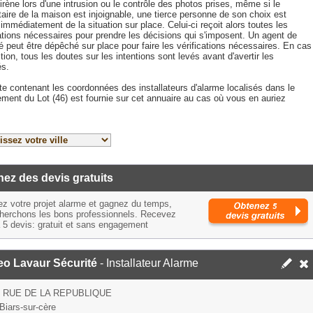
irène lors d'une intrusion ou le contrôle des photos prises, même si le
taire de la maison est injoignable, une tierce personne de son choix est
immédiatement de la situation sur place. Celui-ci reçoit alors toutes les
ations nécessaires pour prendre les décisions qui s'imposent. Un agent de
é peut être dépêché sur place pour faire les vérifications nécessaires. En cas
ction, tous les doutes sur les intentions sont levés avant d'avertir les
és.
te contenant les coordonnées des installateurs d'alarme localisés dans le
ment du Lot (46) est fournie sur cet annuaire au cas où vous en auriez
.
ez des devis gratuits
ez votre projet alarme et gagnez du temps,
herchons les bons professionnels. Recevez
à 5 devis: gratuit et sans engagement
eo Lavaur Sécurité
- Installateur Alarme
S RUE DE LA REPUBLIQUE
Biars-sur-cère