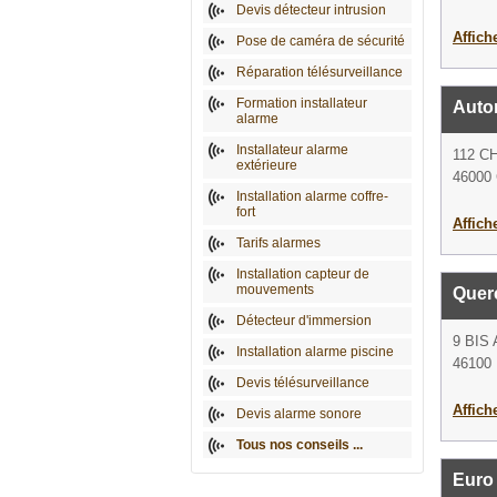
Devis détecteur intrusion
Affich
Pose de caméra de sécurité
Réparation télésurveillance
Formation installateur
Auto
alarme
Installateur alarme
112 C
extérieure
46000 
Installation alarme coffre-
fort
Affich
Tarifs alarmes
Installation capteur de
mouvements
Quer
Détecteur d'immersion
9 BIS
Installation alarme piscine
46100 
Devis télésurveillance
Affich
Devis alarme sonore
Tous nos conseils ...
Euro