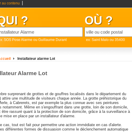
|
er au contenu
QUI ?
OÙ ?
x: SOS Pose Alarme ou Guillaume Durant
ex: Saint Malo ou 35400
ccueil
Installateur alarme Lot
llateur Alarme Lot
bre surprenant de grottes et de gouffres localisés dans le département du
) attire une multitude de visiteurs chaque année. La grotte préhistorique du
erle, à Cabrerets, est par exemple la plus connue avec ses peintures
s notamment. Même en s'engouffrant dans une grotte, loin de son domicile,
 être rassuré quant à la protection de son domicile, grâce à la surveillance à
e mise en place par un installateur d'alarme.
 cas, tout est fait pour permettre une action immédiate en cas d'alerte.
les différentes formes de dissuasion comme le déclenchement automatique