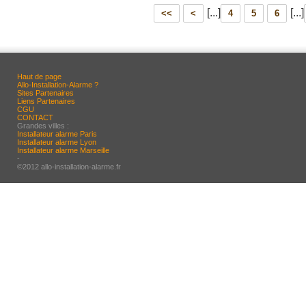
[...]
[...]
<<
<
4
5
6
Haut de page
Allo-Installation-Alarme ?
Sites Partenaires
Liens Partenaires
CGU
CONTACT
Grandes villes :
Installateur alarme Paris
Installateur alarme Lyon
Installateur alarme Marseille
-
©2012 allo-installation-alarme.fr