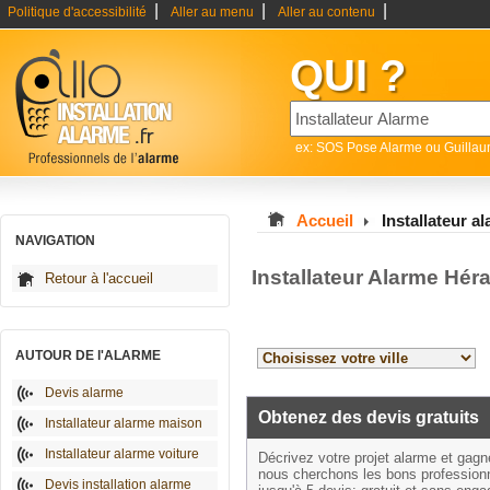
|
|
|
Politique d'accessibilité
Aller au menu
Aller au contenu
QUI ?
ex: SOS Pose Alarme ou Guilla
Accueil
Installateur a
NAVIGATION
Installateur Alarme Hér
Retour à l'accueil
AUTOUR DE l'ALARME
Devis alarme
Obtenez des devis gratuits
Installateur alarme maison
Installateur alarme voiture
Décrivez votre projet alarme et gag
nous cherchons les bons profession
Devis installation alarme