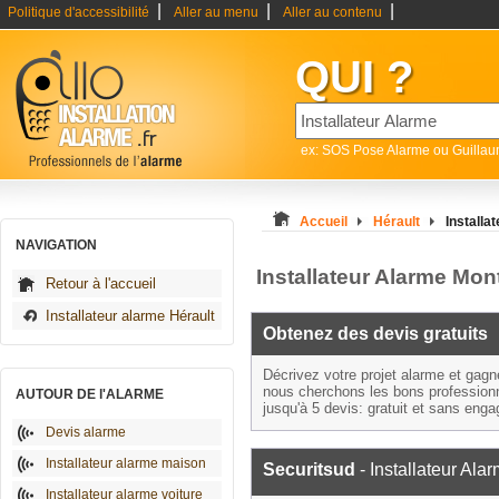
|
|
|
Politique d'accessibilité
Aller au menu
Aller au contenu
QUI ?
ex: SOS Pose Alarme ou Guilla
Accueil
Hérault
Installa
NAVIGATION
Installateur Alarme Mo
Retour à l'accueil
Installateur alarme Hérault
Obtenez des devis gratuits
Décrivez votre projet alarme et gag
nous cherchons les bons profession
AUTOUR DE l'ALARME
jusqu'à 5 devis: gratuit et sans eng
Devis alarme
Installateur alarme maison
Securitsud
- Installateur Ala
Installateur alarme voiture