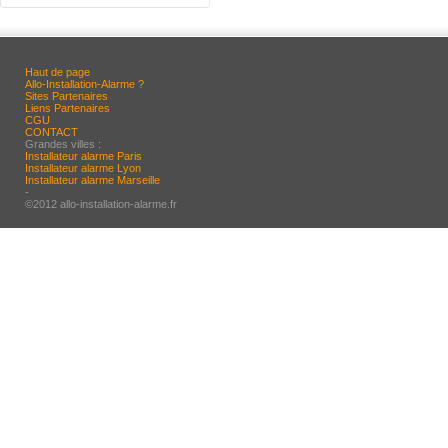
Haut de page
Allo-Installation-Alarme ?
Sites Partenaires
Liens Partenaires
CGU
CONTACT
Grandes villes :
Installateur alarme Paris
Installateur alarme Lyon
Installateur alarme Marseille
-
©2012 allo-installation-alarme.fr