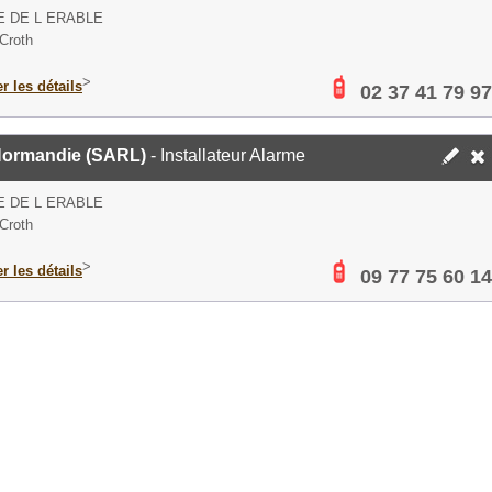
E DE L ERABLE
Croth
>
er les détails
02 37 41 79 97
Normandie (SARL)
- Installateur Alarme
E DE L ERABLE
Croth
>
er les détails
09 77 75 60 14