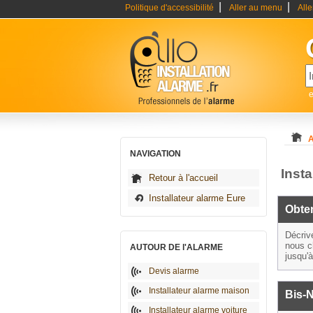
|
|
Politique d'accessibilité
Aller au menu
All
e
A
NAVIGATION
Insta
Retour à l'accueil
Installateur alarme Eure
Obten
Décriv
nous c
AUTOUR DE l'ALARME
jusqu'
Devis alarme
Installateur alarme maison
Bis-
Installateur alarme voiture