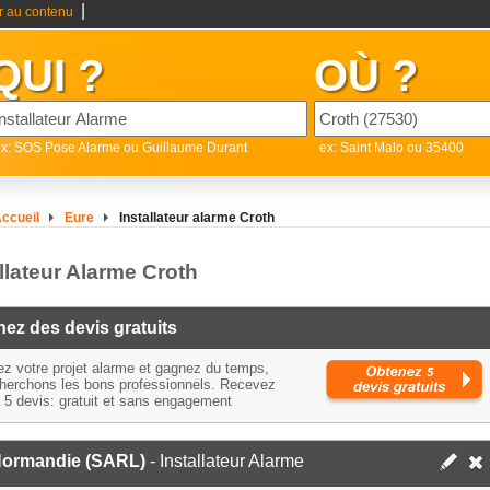
|
er au contenu
QUI ?
OÙ ?
x: SOS Pose Alarme ou Guillaume Durant
ex: Saint Malo ou 35400
ccueil
Eure
Installateur alarme Croth
llateur Alarme Croth
ez des devis gratuits
ez votre projet alarme et gagnez du temps,
herchons les bons professionnels. Recevez
à 5 devis: gratuit et sans engagement
Normandie (SARL)
- Installateur Alarme