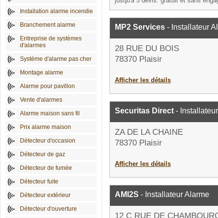
jusqu'à 5 devis: gratuit et sans eng
Installation alarme incendie
Branchement alarme
MP2 Services
- Installateur 
Entreprise de systèmes
d'alarmes
28 RUE DU BOIS
78370 Plaisir
Système d'alarme pas cher
Montage alarme
Afficher les détails
Alarme pour pavillon
Vente d'alarmes
Securitas Direct
- Installateu
Alarme maison sans fil
Prix alarme maison
ZA DE LA CHAINE
Détecteur d'occasion
78370 Plaisir
Détecteur de gaz
Afficher les détails
Détecteur de fumée
Détecteur fuite
AMI2S
- Installateur Alarme
Détecteur extérieur
Détecteur d'ouverture
12 C RUE DE CHAMBOUR