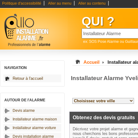
|
|
|
Politique d'accessibilité
Aller au menu
Aller au contenu
QUI ?
ex: SOS Pose Alarme ou Guilla
Accueil
Installateur a
NAVIGATION
Installateur Alarme Yve
Retour à l'accueil
AUTOUR DE l'ALARME
Devis alarme
Obtenez des devis gratuits
Installateur alarme maison
Installateur alarme voiture
Décrivez votre projet alarme et gag
nous cherchons les bons profession
Devis installation alarme