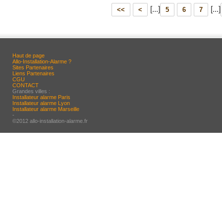
[...]
[...]
<<
<
5
6
7
Haut de page
Allo-Installation-Alarme ?
Sites Partenaires
Liens Partenaires
CGU
CONTACT
Grandes villes :
Installateur alarme Paris
Installateur alarme Lyon
Installateur alarme Marseille
-
©2012 allo-installation-alarme.fr