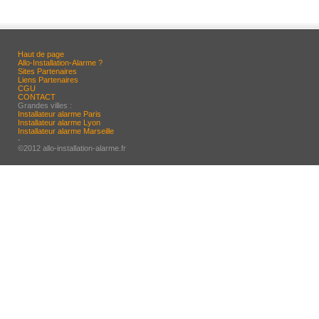
Haut de page
Allo-Installation-Alarme ?
Sites Partenaires
Liens Partenaires
CGU
CONTACT
Grandes villes :
Installateur alarme Paris
Installateur alarme Lyon
Installateur alarme Marseille
-
©2012 allo-installation-alarme.fr