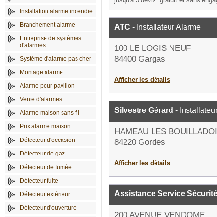
jusqu'à 5 devis: gratuit et sans eng
Installation alarme incendie
Branchement alarme
ATC
- Installateur Alarme
Entreprise de systèmes
d'alarmes
100 LE LOGIS NEUF
84400 Gargas
Système d'alarme pas cher
Montage alarme
Afficher les détails
Alarme pour pavillon
Vente d'alarmes
Silvestre Gérard
- Installateu
Alarme maison sans fil
Prix alarme maison
HAMEAU LES BOUILLADO
Détecteur d'occasion
84220 Gordes
Détecteur de gaz
Afficher les détails
Détecteur de fumée
Détecteur fuite
Assistance Service Sécurit
Détecteur extérieur
Détecteur d'ouverture
200 AVENUE VENDOME