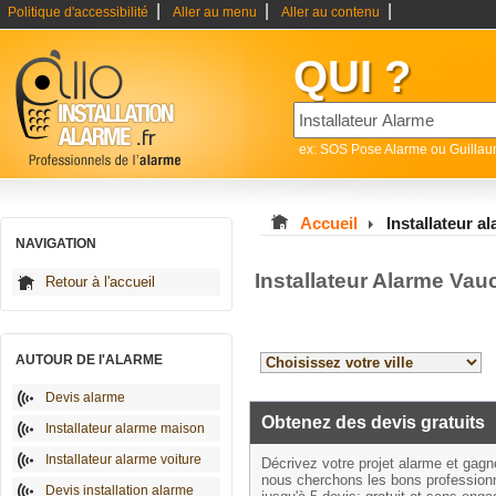
|
|
|
Politique d'accessibilité
Aller au menu
Aller au contenu
QUI ?
ex: SOS Pose Alarme ou Guilla
Accueil
Installateur a
NAVIGATION
Installateur Alarme Vau
Retour à l'accueil
AUTOUR DE l'ALARME
Devis alarme
Obtenez des devis gratuits
Installateur alarme maison
Installateur alarme voiture
Décrivez votre projet alarme et gag
nous cherchons les bons profession
Devis installation alarme