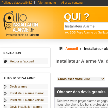
|
|
|
Politique d'accessibilité
Aller au menu
Aller au contenu
QUI ?
ex: SOS Pose Alarme ou Guilla
Accueil
Installateur a
NAVIGATION
Installateur Alarme Val
Retour à l'accueil
AUTOUR DE l'ALARME
Devis alarme
Obtenez des devis gratuits
Installateur alarme maison
Installateur alarme voiture
Décrivez votre projet alarme et gag
nous cherchons les bons profession
Devis installation alarme