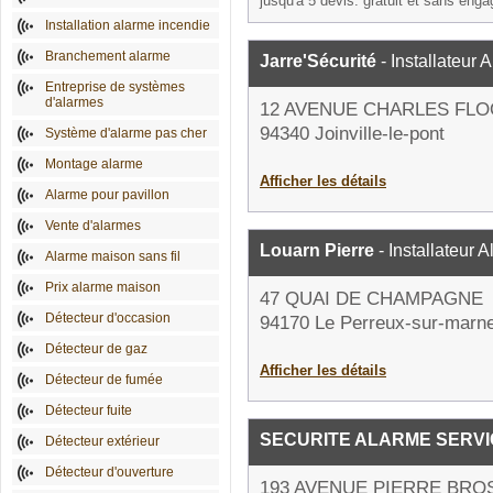
jusqu'à 5 devis: gratuit et sans eng
Installation alarme incendie
Branchement alarme
Jarre'Sécurité
- Installateur 
Entreprise de systèmes
d'alarmes
12 AVENUE CHARLES FL
94340 Joinville-le-pont
Système d'alarme pas cher
Montage alarme
Afficher les détails
Alarme pour pavillon
Vente d'alarmes
Louarn Pierre
- Installateur 
Alarme maison sans fil
Prix alarme maison
47 QUAI DE CHAMPAGNE
Détecteur d'occasion
94170 Le Perreux-sur-marn
Détecteur de gaz
Afficher les détails
Détecteur de fumée
Détecteur fuite
SECURITE ALARME SERVI
Détecteur extérieur
Détecteur d'ouverture
193 AVENUE PIERRE BRO