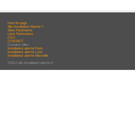
Haut de page
Allo-Installation-Alarme ?
Sites Partenaires
Liens Partenaires
CGU
CONTACT
Grandes villes :
Installateur alarme Paris
Installateur alarme Lyon
Installateur alarme Marseille
-
©2012 allo-installation-alarme.fr