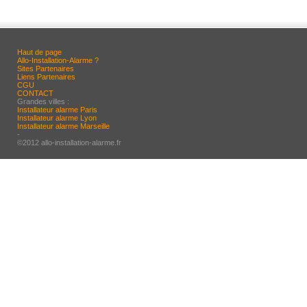
Haut de page
Allo-Installation-Alarme ?
Sites Partenaires
Liens Partenaires
CGU
CONTACT
Grandes villes :
Installateur alarme Paris
Installateur alarme Lyon
Installateur alarme Marseille
-
©2012 allo-installation-alarme.fr