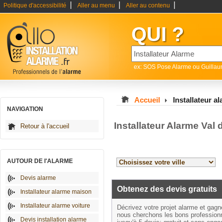
|
|
|
Politique d'accessibilité
Aller au menu
Aller au contenu
QUI ?
ex: SOS Pose Alarme ou Guilla
Accueil
Installateur a
NAVIGATION
Installateur Alarme Val 
Retour à l'accueil
AUTOUR DE l'ALARME
Devis alarme
Obtenez des devis gratuits
Installateur alarme maison
Installateur alarme voiture
Décrivez votre projet alarme et gag
nous cherchons les bons profession
Devis installation alarme