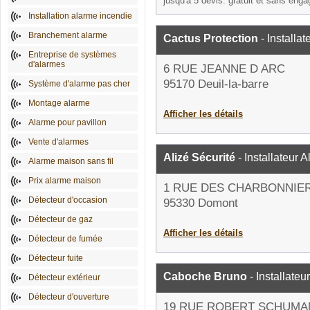
jusqu'à 5 devis: gratuit et sans eng
Installation alarme incendie
Branchement alarme
Cactus Protection
- Installa
Entreprise de systèmes
d'alarmes
6 RUE JEANNE D ARC
95170 Deuil-la-barre
Système d'alarme pas cher
Montage alarme
Afficher les détails
Alarme pour pavillon
Vente d'alarmes
Alizé Sécurité
- Installateur 
Alarme maison sans fil
Prix alarme maison
1 RUE DES CHARBONNIE
Détecteur d'occasion
95330 Domont
Détecteur de gaz
Afficher les détails
Détecteur de fumée
Détecteur fuite
Caboche Bruno
- Installateu
Détecteur extérieur
Détecteur d'ouverture
19 RUE ROBERT SCHUMA