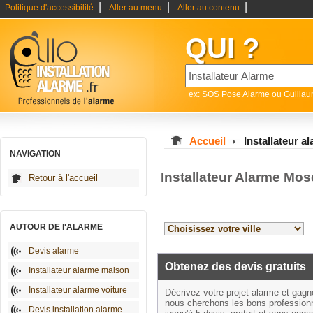
|
|
|
Politique d'accessibilité
Aller au menu
Aller au contenu
QUI ?
ex: SOS Pose Alarme ou Guilla
Accueil
Installateur a
NAVIGATION
Installateur Alarme Mos
Retour à l'accueil
AUTOUR DE l'ALARME
Devis alarme
Obtenez des devis gratuits
Installateur alarme maison
Installateur alarme voiture
Décrivez votre projet alarme et gag
nous cherchons les bons profession
Devis installation alarme