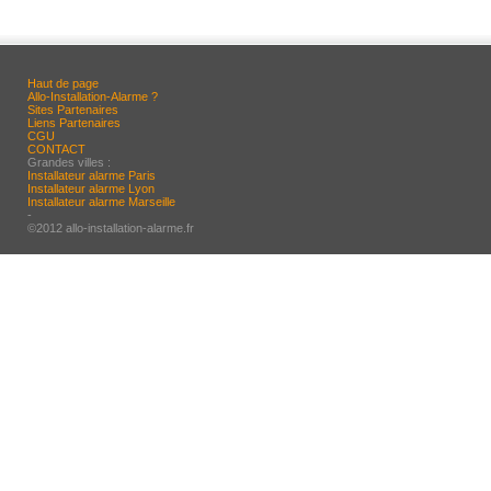
Haut de page
Allo-Installation-Alarme ?
Sites Partenaires
Liens Partenaires
CGU
CONTACT
Grandes villes :
Installateur alarme Paris
Installateur alarme Lyon
Installateur alarme Marseille
-
©2012 allo-installation-alarme.fr