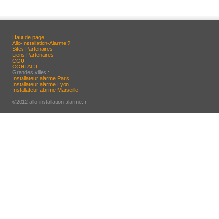
Haut de page
Allo-Installation-Alarme ?
Sites Partenaires
Liens Partenaires
CGU
CONTACT
Grandes villes :
Installateur alarme Paris
Installateur alarme Lyon
Installateur alarme Marseille
-
©2012 allo-installation-alarme.fr