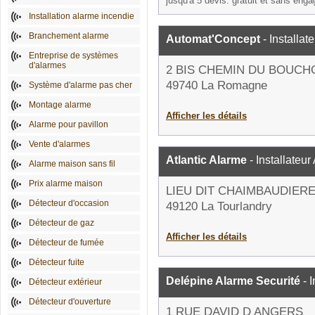
jusqu'à 5 devis: gratuit et sans eng
Installation alarme incendie
Branchement alarme
Automat'Concept
- Installat
Entreprise de systèmes
d'alarmes
2 BIS CHEMIN DU BOUCH
49740 La Romagne
Système d'alarme pas cher
Montage alarme
Afficher les détails
Alarme pour pavillon
Vente d'alarmes
Atlantic Alarme
- Installateur
Alarme maison sans fil
Prix alarme maison
LIEU DIT CHAIMBAUDIER
Détecteur d'occasion
49120 La Tourlandry
Détecteur de gaz
Afficher les détails
Détecteur de fumée
Détecteur fuite
Delépine Alarme Securité
- I
Détecteur extérieur
Détecteur d'ouverture
1 RUE DAVID D ANGERS