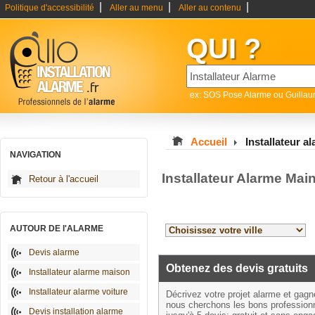
|
|
|
Politique d'accessibilité
Aller au menu
Aller au contenu
QUI ?
ex: SOS Pose Alarme ou Guilla
Accueil
Installateur a
NAVIGATION
Installateur Alarme Mai
Retour à l'accueil
AUTOUR DE l'ALARME
Devis alarme
Obtenez des devis gratuits
Installateur alarme maison
Installateur alarme voiture
Décrivez votre projet alarme et gag
nous cherchons les bons profession
Devis installation alarme