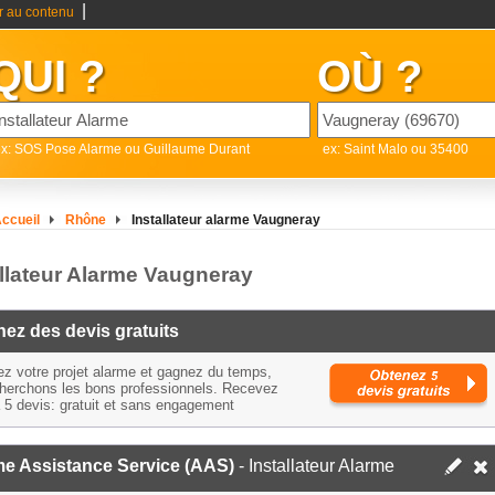
|
er au contenu
QUI ?
OÙ ?
x: SOS Pose Alarme ou Guillaume Durant
ex: Saint Malo ou 35400
ccueil
Rhône
Installateur alarme Vaugneray
allateur Alarme Vaugneray
ez des devis gratuits
ez votre projet alarme et gagnez du temps,
herchons les bons professionnels. Recevez
à 5 devis: gratuit et sans engagement
me Assistance Service (AAS)
- Installateur Alarme