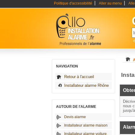
|
|
Politique d'accessibilité
Aller au menu
All
e
A
NAVIGATION
Inst
Retour à l'accueil
Installateur alarme Rhône
Obten
Décriv
nous c
AUTOUR DE l'ALARME
jusqu'
Devis alarme
Installateur alarme maison
Alar
Installateur alarme voiture