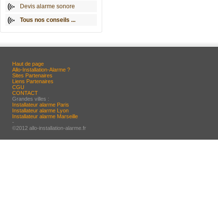
Devis alarme sonore
Tous nos conseils ...
Haut de page
Allo-Installation-Alarme ?
Sites Partenaires
Liens Partenaires
CGU
CONTACT
Grandes villes :
Installateur alarme Paris
Installateur alarme Lyon
Installateur alarme Marseille
-
©2012 allo-installation-alarme.fr