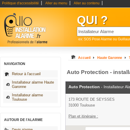
|
|
|
Politique d'accessibilité
Aller au menu
Aller au contenu
QUI ?
ex: SOS Pose Alarme ou Guilla
Accueil
Haute Garonne
NAVIGATION
Auto Protection - insta
Retour à l'accueil
Installateur alarme Haute
Garonne
Auto Protection
- Installateur A
Installateur alarme
Toulouse
173 ROUTE DE SEYSSES
31000 Toulouse
Plan et itinéraire :
AUTOUR DE l'ALARME
Devis alarme