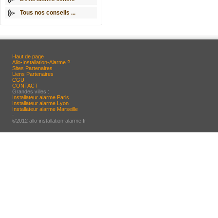
Tous nos conseils ...
Haut de page
Allo-Installation-Alarme ?
Sites Partenaires
Liens Partenaires
CGU
CONTACT
Grandes villes :
Installateur alarme Paris
Installateur alarme Lyon
Installateur alarme Marseille
-
©2012 allo-installation-alarme.fr