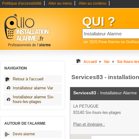
|
|
|
Politique d'accessibilité
Aller au menu
Aller au contenu
QUI ?
ex: SOS Pose Alarme ou Guilla
Accueil
Var
Six-fours-le
NAVIGATION
Services83 - installatio
Retour à l'accueil
Installateur alarme Var
Services83
- Installateur Alarme
Installateur alarme Six-
fours-les-plages
LA PETUGUE
83140 Six-fours-les-plages
AUTOUR DE l'ALARME
Plan et itinéraire :
Devis alarme