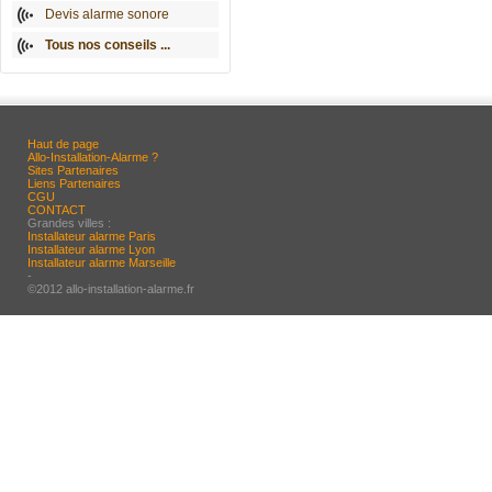
Devis alarme sonore
Tous nos conseils ...
Haut de page
Allo-Installation-Alarme ?
Sites Partenaires
Liens Partenaires
CGU
CONTACT
Grandes villes :
Installateur alarme Paris
Installateur alarme Lyon
Installateur alarme Marseille
-
©2012 allo-installation-alarme.fr