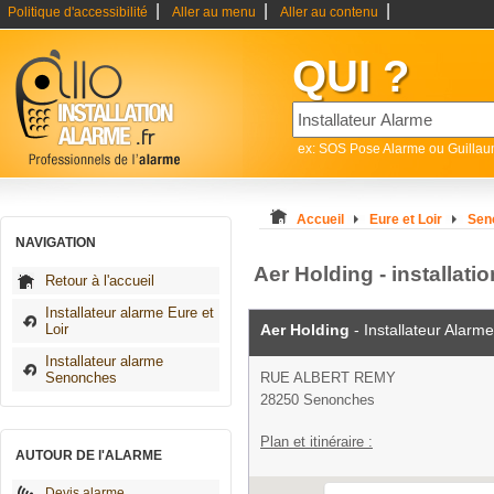
|
|
|
Politique d'accessibilité
Aller au menu
Aller au contenu
QUI ?
ex: SOS Pose Alarme ou Guilla
Accueil
Eure et Loir
Sen
NAVIGATION
Aer Holding - installat
Retour à l'accueil
Installateur alarme Eure et
Loir
Aer Holding
- Installateur Alarme
Installateur alarme
Senonches
RUE ALBERT REMY
28250 Senonches
Plan et itinéraire :
AUTOUR DE l'ALARME
Devis alarme