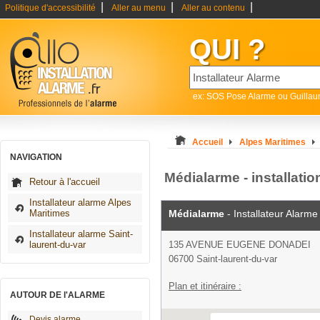
|
|
|
Politique d'accessibilité
Aller au menu
Aller au contenu
QUI ?
ex: SOS Pose Alarme ou Guilla
Accueil
Alpes Maritimes
NAVIGATION
Médialarme - installatio
Retour à l'accueil
Installateur alarme Alpes
Maritimes
Médialarme
- Installateur Alarme
Installateur alarme Saint-
laurent-du-var
135 AVENUE EUGENE DONADEI
06700 Saint-laurent-du-var
Plan et itinéraire :
AUTOUR DE l'ALARME
Devis alarme