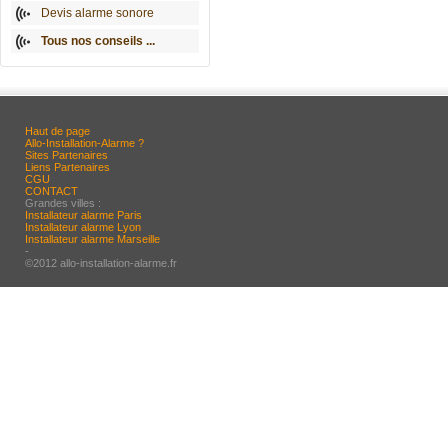
Devis alarme sonore
Tous nos conseils ...
Haut de page
Allo-Installation-Alarme ?
Sites Partenaires
Liens Partenaires
CGU
CONTACT
Grandes villes :
Installateur alarme Paris
Installateur alarme Lyon
Installateur alarme Marseille
-
©2012 allo-installation-alarme.fr