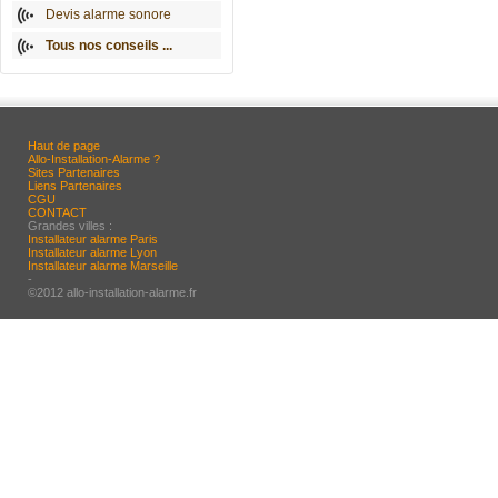
Devis alarme sonore
Tous nos conseils ...
Haut de page
Allo-Installation-Alarme ?
Sites Partenaires
Liens Partenaires
CGU
CONTACT
Grandes villes :
Installateur alarme Paris
Installateur alarme Lyon
Installateur alarme Marseille
-
©2012 allo-installation-alarme.fr