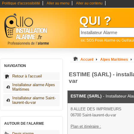
|
|
|
Politique d'accessibilité
Aller au menu
Aller au contenu
QUI ?
ex: SOS Pose Alarme ou Guilla
Accueil
Alpes Maritimes
NAVIGATION
ESTIME (SARL) - install
Retour à l'accueil
var
Installateur alarme Alpes
Maritimes
ESTIME (SARL)
- Installateur Al
Installateur alarme Saint-
laurent-du-var
8 ALLEE DES IMPRIMEURS
06700 Saint-laurent-du-var
AUTOUR DE l'ALARME
Plan et itinéraire :
Devis alarme