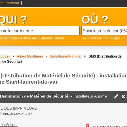
|
er au contenu
QUI ?
OÙ ?
x: SOS Pose Alarme ou Guillaume Durant
ex: Saint Malo ou 35400
ccueil
Alpes Maritimes
Saint-laurent-du-var
DMS (Distribution de
l de Sécurité)
Distribution de Matériel de Sécurité) - installatio
me Saint-laurent-du-var
Distribution de Matériel de Sécurité)
- Installateur Alarme
EE DES IMPRIMEURS
Saint-laurent-du-var
 itinéraire :