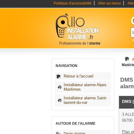
|
|
Politique d'accessibilité
Aller au menu
All
e
A
Matérie
NAVIGATION
Retour à l'accueil
DMS (
Installateur alarme Alpes
alar
Maritimes
Installateur alarme Saint-
DMS (
laurent-du-var
3 ALL
06700 
AUTOUR DE l'ALARME
Plan et
Devis alarme