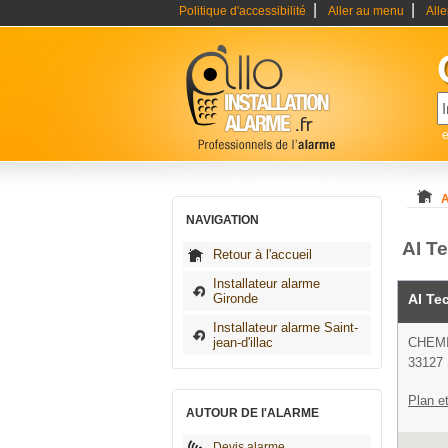
|
|
Politique d'accessibilité
Aller au menu
All
e
A
NAVIGATION
AI Te
Retour à l'accueil
Installateur alarme
Gironde
AI Te
Installateur alarme Saint-
jean-d'illac
CHEM
33127 S
Plan et
AUTOUR DE l'ALARME
Devis alarme