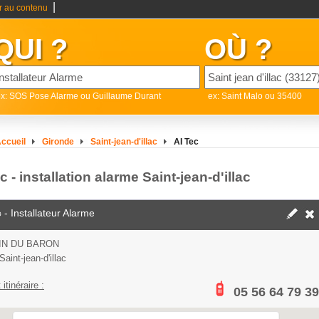
|
er au contenu
QUI ?
OÙ ?
x: SOS Pose Alarme ou Guillaume Durant
ex: Saint Malo ou 35400
ccueil
Gironde
Saint-jean-d'illac
AI Tec
c - installation alarme Saint-jean-d'illac
c
- Installateur Alarme
IN DU BARON
aint-jean-d'illac
 itinéraire :
05 56 64 79 39