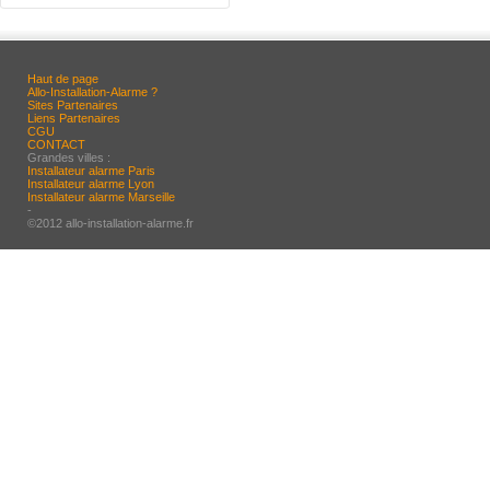
Haut de page
Allo-Installation-Alarme ?
Sites Partenaires
Liens Partenaires
CGU
CONTACT
Grandes villes :
Installateur alarme Paris
Installateur alarme Lyon
Installateur alarme Marseille
-
©2012 allo-installation-alarme.fr