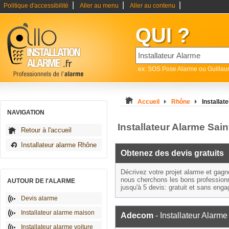
|
|
|
Politique d'accessibilité
Aller au menu
Aller au contenu
QUI ?
ex: SOS Pose Alarme ou Guilla
Accueil
Rhône
Installat
NAVIGATION
Installateur Alarme Sain
Retour à l'accueil
Installateur alarme Rhône
Obtenez des devis gratuits
Décrivez votre projet alarme et gag
nous cherchons les bons profession
AUTOUR DE l'ALARME
jusqu'à 5 devis: gratuit et sans eng
Devis alarme
Installateur alarme maison
Adecom
- Installateur Alarme
Installateur alarme voiture