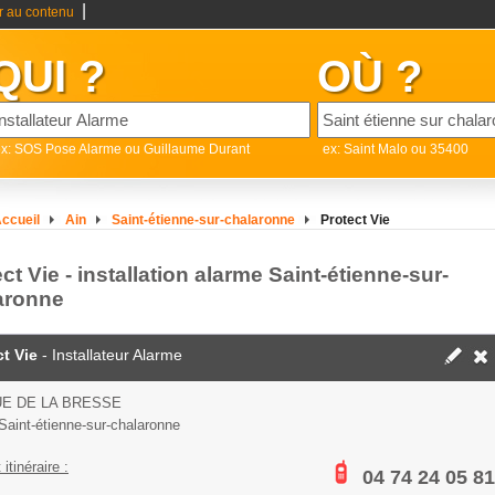
|
er au contenu
QUI ?
OÙ ?
x: SOS Pose Alarme ou Guillaume Durant
ex: Saint Malo ou 35400
ccueil
Ain
Saint-étienne-sur-chalaronne
Protect Vie
ct Vie - installation alarme Saint-étienne-sur-
aronne
ct Vie
- Installateur Alarme
UE DE LA BRESSE
Saint-étienne-sur-chalaronne
 itinéraire :
04 74 24 05 81