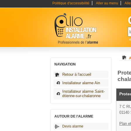
|
|
Politique d'accessibilité
Aller au menu
All
e
A
NAVIGATION
Prote
Retour à l'accueil
chal
Installateur alarme Ain
Installateur alarme Saint-
Prote
étienne-sur-chalaronne
7 C R
01140 
AUTOUR DE l'ALARME
Plan et
Devis alarme