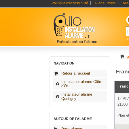
|
|
Politique d'accessibilité
Aller au menu
All
e
A
NAVIGATION
Franc
Retour à l'accueil
Installateur alarme Côte
d'Or
Franc
Installateur alarme
Quetigny
12 PL
21800 
Plan et
AUTOUR DE l'ALARME
Devis alarme