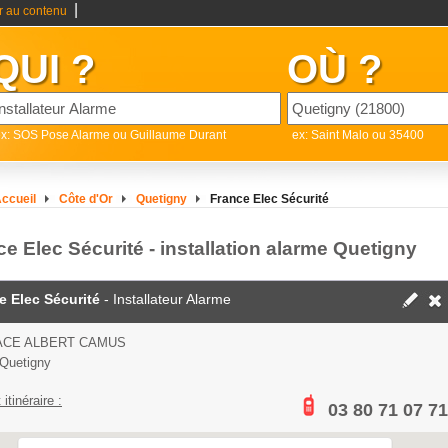
|
er au contenu
QUI ?
OÙ ?
x: SOS Pose Alarme ou Guillaume Durant
ex: Saint Malo ou 35400
ccueil
Côte d'Or
Quetigny
France Elec Sécurité
e Elec Sécurité - installation alarme Quetigny
e Elec Sécurité
- Installateur Alarme
ACE ALBERT CAMUS
Quetigny
 itinéraire :
03 80 71 07 71