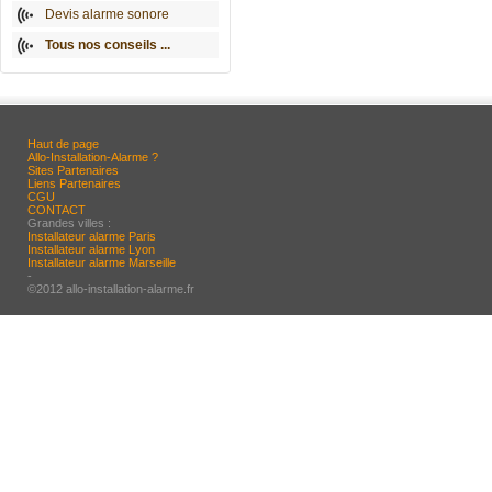
Devis alarme sonore
Tous nos conseils ...
Haut de page
Allo-Installation-Alarme ?
Sites Partenaires
Liens Partenaires
CGU
CONTACT
Grandes villes :
Installateur alarme Paris
Installateur alarme Lyon
Installateur alarme Marseille
-
©2012 allo-installation-alarme.fr