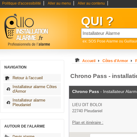
|
|
|
Politique d'accessibilité
Aller au menu
Aller au contenu
QUI ?
ex: SOS Pose Alarme ou Guilla
Accueil
Côtes d'Armor
P
NAVIGATION
Chrono Pass - installat
Retour à l'accueil
Installateur alarme Côtes
d'Armor
Chrono Pass
- Installateur Alar
Installateur alarme
Pleudaniel
LIEU DIT BOLOI
22740 Pleudaniel
Plan et itinéraire :
AUTOUR DE l'ALARME
Devis alarme