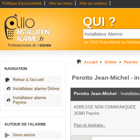
|
|
|
Politique d'accessibilité
Aller au menu
Aller au contenu
QUI ?
ex: SOS Pose Alarme ou Guilla
Accueil
Drôme
Peyrins
NAVIGATION
Perotto Jean-Michel - in
Retour à l'accueil
Installateur alarme Drôme
Perotto Jean-Michel
- Installate
Installateur alarme
Peyrins
ADRESSE NON COMMUNIQUEE
26380 Peyrins
AUTOUR DE l'ALARME
Plan et itinéraire :
Devis alarme