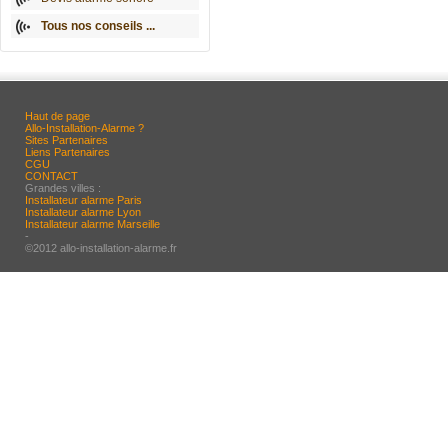
Tous nos conseils ...
Haut de page
Allo-Installation-Alarme ?
Sites Partenaires
Liens Partenaires
CGU
CONTACT
Grandes villes :
Installateur alarme Paris
Installateur alarme Lyon
Installateur alarme Marseille
-
©2012 allo-installation-alarme.fr