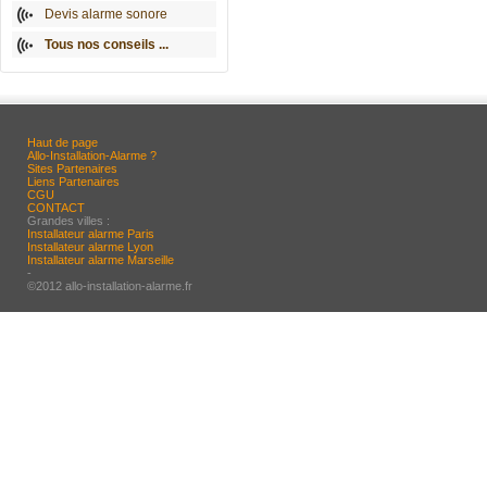
Devis alarme sonore
Tous nos conseils ...
Haut de page
Allo-Installation-Alarme ?
Sites Partenaires
Liens Partenaires
CGU
CONTACT
Grandes villes :
Installateur alarme Paris
Installateur alarme Lyon
Installateur alarme Marseille
-
©2012 allo-installation-alarme.fr