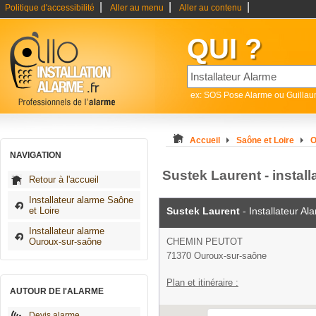
|
|
|
Politique d'accessibilité
Aller au menu
Aller au contenu
QUI ?
ex: SOS Pose Alarme ou Guilla
Accueil
Saône et Loire
O
NAVIGATION
Sustek Laurent - instal
Retour à l'accueil
Installateur alarme Saône
et Loire
Sustek Laurent
- Installateur Al
Installateur alarme
Ouroux-sur-saône
CHEMIN PEUTOT
71370 Ouroux-sur-saône
Plan et itinéraire :
AUTOUR DE l'ALARME
Devis alarme