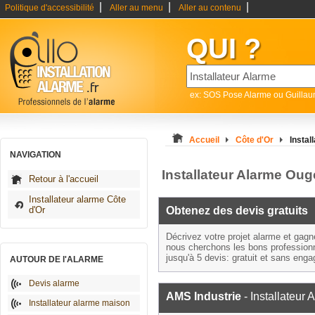
|
|
|
Politique d'accessibilité
Aller au menu
Aller au contenu
QUI ?
ex: SOS Pose Alarme ou Guilla
Accueil
Côte d'Or
Instal
NAVIGATION
Installateur Alarme Ou
Retour à l'accueil
Installateur alarme Côte
d'Or
Obtenez des devis gratuits
Décrivez votre projet alarme et gag
nous cherchons les bons profession
jusqu'à 5 devis: gratuit et sans eng
AUTOUR DE l'ALARME
Devis alarme
AMS Industrie
- Installateur 
Installateur alarme maison