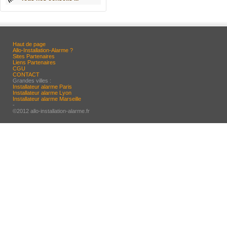
Haut de page
Allo-Installation-Alarme ?
Sites Partenaires
Liens Partenaires
CGU
CONTACT
Grandes villes :
Installateur alarme Paris
Installateur alarme Lyon
Installateur alarme Marseille
-
©2012 allo-installation-alarme.fr