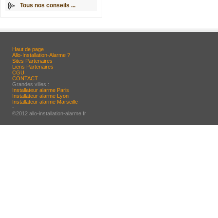
Tous nos conseils ...
Haut de page
Allo-Installation-Alarme ?
Sites Partenaires
Liens Partenaires
CGU
CONTACT
Grandes villes :
Installateur alarme Paris
Installateur alarme Lyon
Installateur alarme Marseille
-
©2012 allo-installation-alarme.fr