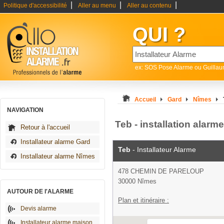
|
|
|
Politique d'accessibilité
Aller au menu
Aller au contenu
QUI ?
ex: SOS Pose Alarme ou Guilla
Accueil
Gard
Nîmes
NAVIGATION
Teb - installation alarm
Retour à l'accueil
Installateur alarme Gard
Teb
- Installateur Alarme
Installateur alarme Nîmes
478 CHEMIN DE PARELOUP
30000 Nîmes
AUTOUR DE l'ALARME
Plan et itinéraire :
Devis alarme
Installateur alarme maison