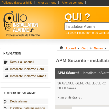
|
|
|
Politique d'accessibilité
Aller au menu
Aller au contenu
QUI ?
ex: SOS Pose Alarme ou Guilla
Accueil
Gard
Nîmes
NAVIGATION
APM Sécurité - installa
Retour à l'accueil
Installateur alarme Gard
APM Sécurité
- Installateur Alar
Installateur alarme Nîmes
36 AVENUE GENERAL LECLERC
30000 Nîmes
AUTOUR DE l'ALARME
Plan et itinéraire :
Devis alarme
Installateur alarme maison