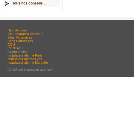
Tous nos conseils ...
Haut de page
Allo-Installation-Alarme ?
Sites Partenaires
Liens Partenaires
CGU
CONTACT
Grandes villes :
Installateur alarme Paris
Installateur alarme Lyon
Installateur alarme Marseille
-
©2012 allo-installation-alarme.fr