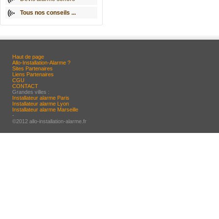
Tous nos conseils ...
Haut de page
Allo-Installation-Alarme ?
Sites Partenaires
Liens Partenaires
CGU
CONTACT
Grandes villes :
Installateur alarme Paris
Installateur alarme Lyon
Installateur alarme Marseille
-
©2012 allo-installation-alarme.fr