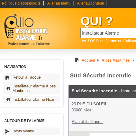
|
|
|
Politique d'accessibilité
Aller au menu
Aller au contenu
QUI ?
ex: SOS Pose Alarme ou Guilla
Accueil
Alpes Maritimes
NAVIGATION
Sud Sécurité Incendie - 
Retour à l'accueil
Installateur alarme Alpes
Maritimes
Sud Sécurité Incendie
- Install
Installateur alarme Nice
23 RUE DU SOLEIL
06000 Nice
AUTOUR DE l'ALARME
Plan et itinéraire :
Devis alarme