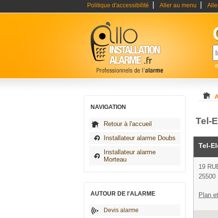
|
|
Politique d'accessibilité
Aller au menu
All
e
A
NAVIGATION
Tel-E
Retour à l'accueil
Installateur alarme Doubs
Tel-E
Installateur alarme
Morteau
19 RU
25500 
AUTOUR DE l'ALARME
Plan et
Devis alarme