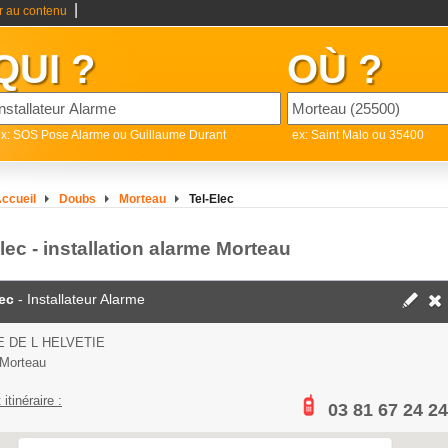
|
er au contenu
QUI ?
OÙ ?
x: SOS Pose Alarme ou Guillaume Durant
ex: Saint Malo ou 35400
ccueil
Doubs
Morteau
Tel-Elec
lec - installation alarme Morteau
lec
- Installateur Alarme
E DE L HELVETIE
Morteau
 itinéraire :
03 81 67 24 24