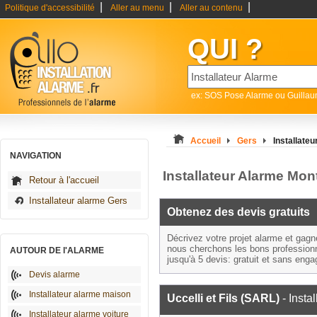
|
|
|
Politique d'accessibilité
Aller au menu
Aller au contenu
QUI ?
ex: SOS Pose Alarme ou Guilla
Accueil
Gers
Installate
NAVIGATION
Installateur Alarme Mon
Retour à l'accueil
Installateur alarme Gers
Obtenez des devis gratuits
Décrivez votre projet alarme et gag
nous cherchons les bons profession
AUTOUR DE l'ALARME
jusqu'à 5 devis: gratuit et sans eng
Devis alarme
Installateur alarme maison
Uccelli et Fils (SARL)
- Insta
Installateur alarme voiture