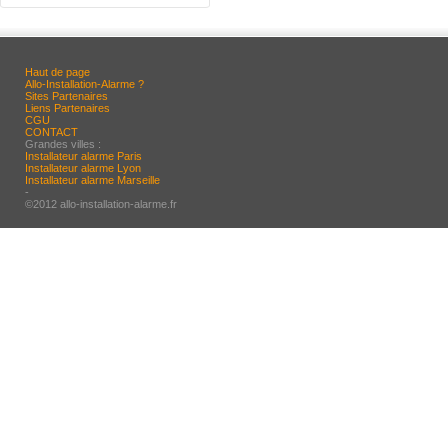
Haut de page
Allo-Installation-Alarme ?
Sites Partenaires
Liens Partenaires
CGU
CONTACT
Grandes villes :
Installateur alarme Paris
Installateur alarme Lyon
Installateur alarme Marseille
-
©2012 allo-installation-alarme.fr