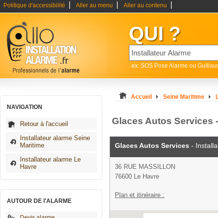
|
|
|
Politique d'accessibilité
Aller au menu
Aller au contenu
QUI ?
ex: SOS Pose Alarme ou Guilla
Accueil
Seine Maritime
NAVIGATION
Glaces Autos Services -
Retour à l'accueil
Installateur alarme Seine
Maritime
Glaces Autos Services
- Install
Installateur alarme Le
Havre
36 RUE MASSILLON
76600 Le Havre
Plan et itinéraire :
AUTOUR DE l'ALARME
Devis alarme