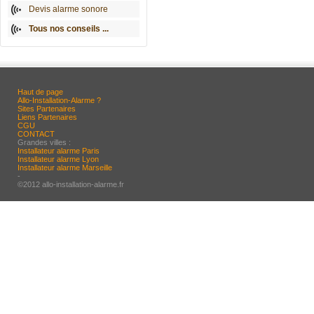
Devis alarme sonore
Tous nos conseils ...
Haut de page
Allo-Installation-Alarme ?
Sites Partenaires
Liens Partenaires
CGU
CONTACT
Grandes villes :
Installateur alarme Paris
Installateur alarme Lyon
Installateur alarme Marseille
-
©2012 allo-installation-alarme.fr