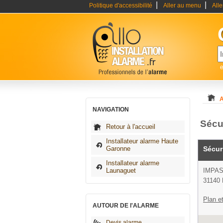
|
|
Politique d'accessibilité
Aller au menu
All
e
A
NAVIGATION
Sécu
Retour à l'accueil
Installateur alarme Haute
Garonne
Sécur
Installateur alarme
Launaguet
IMPA
31140 
Plan et
AUTOUR DE l'ALARME
Devis alarme