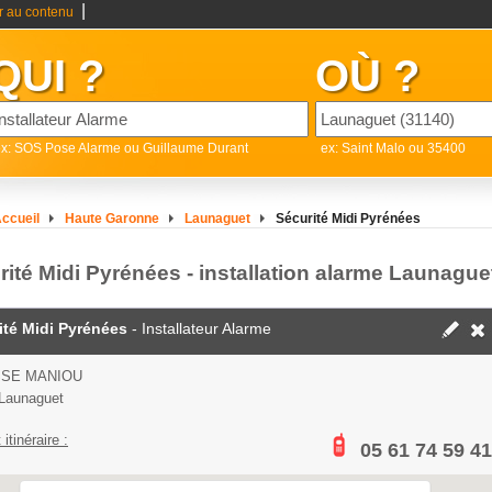
|
er au contenu
QUI ?
OÙ ?
x: SOS Pose Alarme ou Guillaume Durant
ex: Saint Malo ou 35400
ccueil
Haute Garonne
Launaguet
Sécurité Midi Pyrénées
rité Midi Pyrénées - installation alarme Launague
ité Midi Pyrénées
- Installateur Alarme
SSE MANIOU
Launaguet
 itinéraire :
05 61 74 59 41