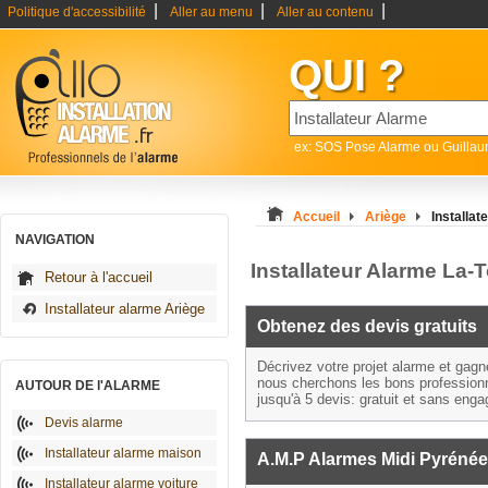
|
|
|
Politique d'accessibilité
Aller au menu
Aller au contenu
QUI ?
ex: SOS Pose Alarme ou Guilla
Accueil
Ariège
Installat
NAVIGATION
Installateur Alarme La-
Retour à l'accueil
Installateur alarme Ariège
Obtenez des devis gratuits
Décrivez votre projet alarme et gag
nous cherchons les bons profession
AUTOUR DE l'ALARME
jusqu'à 5 devis: gratuit et sans eng
Devis alarme
Installateur alarme maison
A.M.P Alarmes Midi Pyréné
Installateur alarme voiture