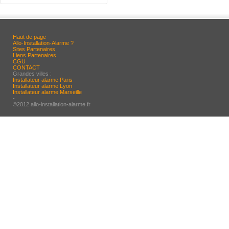
Haut de page
Allo-Installation-Alarme ?
Sites Partenaires
Liens Partenaires
CGU
CONTACT
Grandes villes :
Installateur alarme Paris
Installateur alarme Lyon
Installateur alarme Marseille
-
©2012 allo-installation-alarme.fr