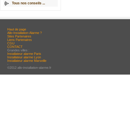
Tous nos conseils ...
Haut de page
Allo-Installation-Alarme ?
Sites Partenaires
Liens Partenaires
CGU
CONTACT
Grandes villes :
Installateur alarme Paris
Installateur alarme Lyon
Installateur alarme Marseille
-
©2012 allo-installation-alarme.fr