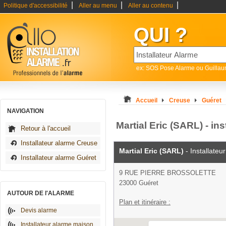
|
|
|
Politique d'accessibilité
Aller au menu
Aller au contenu
QUI ?
ex: SOS Pose Alarme ou Guilla
Accueil
Creuse
Guéret
NAVIGATION
Martial Eric (SARL) - in
Retour à l'accueil
Installateur alarme Creuse
Martial Eric (SARL)
- Installateu
Installateur alarme Guéret
9 RUE PIERRE BROSSOLETTE
23000 Guéret
AUTOUR DE l'ALARME
Plan et itinéraire :
Devis alarme
Installateur alarme maison