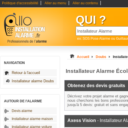
|
|
|
Politique d'accessibilité
Aller au menu
Aller au contenu
QUI ?
ex: SOS Pose Alarme ou Guilla
Accueil
Doubs
Installat
NAVIGATION
Installateur Alarme Écol
Retour à l'accueil
Installateur alarme Doubs
Obtenez des devis gratuits
Décrivez votre projet alarme et gag
nous cherchons les bons profession
AUTOUR DE l'ALARME
jusqu'à 5 devis: gratuit et sans eng
Devis alarme
Installateur alarme maison
Axess Vision
- Installateur A
Installateur alarme voiture