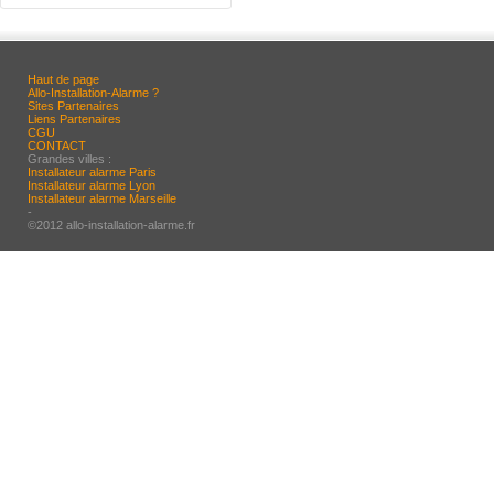
Haut de page
Allo-Installation-Alarme ?
Sites Partenaires
Liens Partenaires
CGU
CONTACT
Grandes villes :
Installateur alarme Paris
Installateur alarme Lyon
Installateur alarme Marseille
-
©2012 allo-installation-alarme.fr