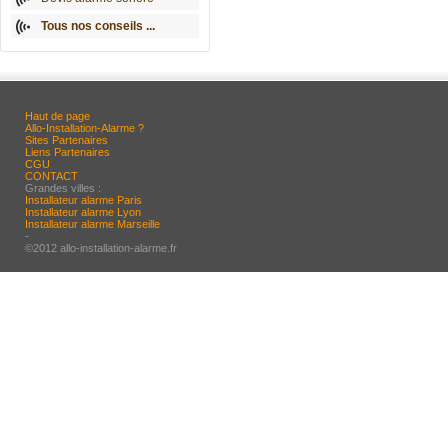
Tous nos conseils ...
Haut de page
Allo-Installation-Alarme ?
Sites Partenaires
Liens Partenaires
CGU
CONTACT
Grandes villes :
Installateur alarme Paris
Installateur alarme Lyon
Installateur alarme Marseille
-
©2012 allo-installation-alarme.fr