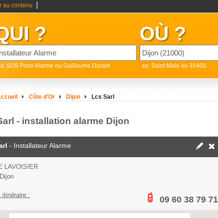
|
er au contenu
QUI ?
OÙ ?
x: SOS Pose Alarme ou Guillaume Durant
ex: Saint Malo ou 35400
ccueil
Côte d'Or
Dijon
Lcs Sarl
arl - installation alarme Dijon
arl
- Installateur Alarme
E LAVOISIER
Dijon
 itinéraire :
09 60 38 79 71