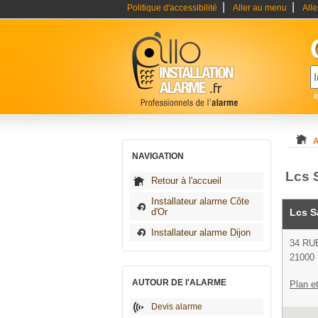
|
|
Politique d'accessibilité
Aller au menu
All
e
A
NAVIGATION
Lcs S
Retour à l'accueil
Installateur alarme Côte
d'Or
Lcs S
Installateur alarme Dijon
34 RU
21000 
AUTOUR DE l'ALARME
Plan et
Devis alarme