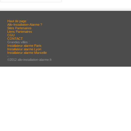
Haut de page
Allo-Installation-Alarme ?
Sites Partenaires
Liens Partenaires
CGU
CONTACT
Grandes villes :
Installateur alarme Paris
Installateur alarme Lyon
Installateur alarme Marseille
-
©2012 allo-installation-alarme.fr