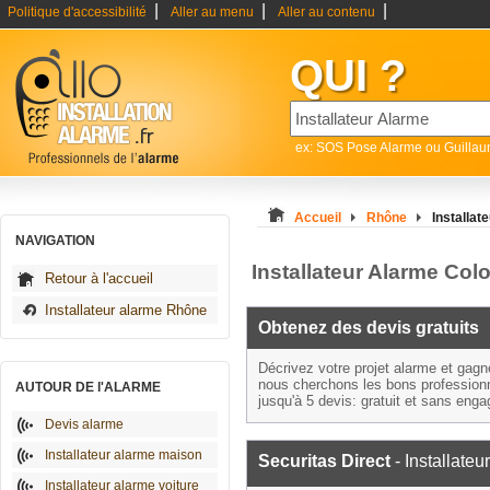
|
|
|
Politique d'accessibilité
Aller au menu
Aller au contenu
QUI ?
ex: SOS Pose Alarme ou Guilla
Accueil
Rhône
Installa
NAVIGATION
Installateur Alarme Co
Retour à l'accueil
Installateur alarme Rhône
Obtenez des devis gratuits
Décrivez votre projet alarme et gag
nous cherchons les bons profession
AUTOUR DE l'ALARME
jusqu'à 5 devis: gratuit et sans eng
Devis alarme
Installateur alarme maison
Securitas Direct
- Installateu
Installateur alarme voiture