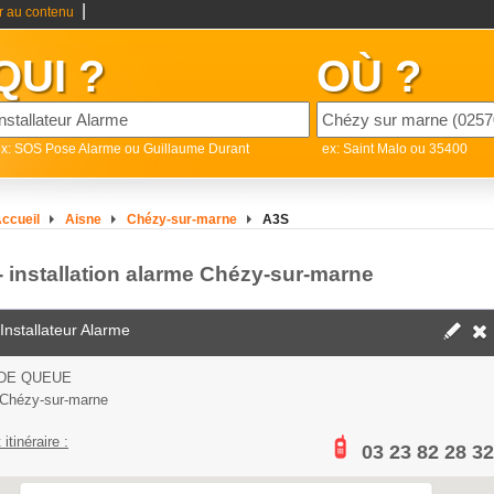
|
er au contenu
QUI ?
OÙ ?
x: SOS Pose Alarme ou Guillaume Durant
ex: Saint Malo ou 35400
ccueil
Aisne
Chézy-sur-marne
A3S
- installation alarme Chézy-sur-marne
Installateur Alarme
DE QUEUE
Chézy-sur-marne
 itinéraire :
03 23 82 28 32