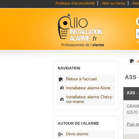
|
|
Politique d'accessibilité
Aller au menu
All
e
A
NAVIGATION
A3S 
Retour à l'accueil
Installateur alarme Aisne
A3S
- 
Installateur alarme Chézy-
sur-marne
GRAN
02570 
AUTOUR DE l'ALARME
Plan et
Devis alarme