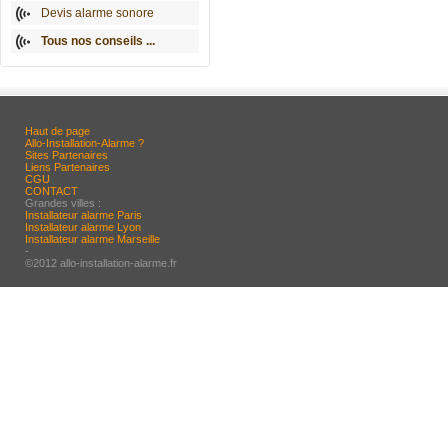
Devis alarme sonore
Tous nos conseils ...
Haut de page
Allo-Installation-Alarme ?
Sites Partenaires
Liens Partenaires
CGU
CONTACT
Grandes villes :
Installateur alarme Paris
Installateur alarme Lyon
Installateur alarme Marseille
-
©2012 allo-installation-alarme.fr