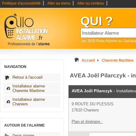
|
|
|
Politique d'accessibilité
Aller au menu
Aller au contenu
QUI ?
ex: SOS Pose Alarme ou Guilla
Accueil
Charente Maritime
NAVIGATION
AVEA Joêl Pilarczyk - i
Retour à l'accueil
Installateur alarme
Charente Maritime
AVEA Joêl Pilarczyk
- Installate
Installateur alarme
Chaniers
9 ROUTE DU PLESSIS
17610 Chaniers
Plan et itinéraire :
AUTOUR DE l'ALARME
Devis alarme