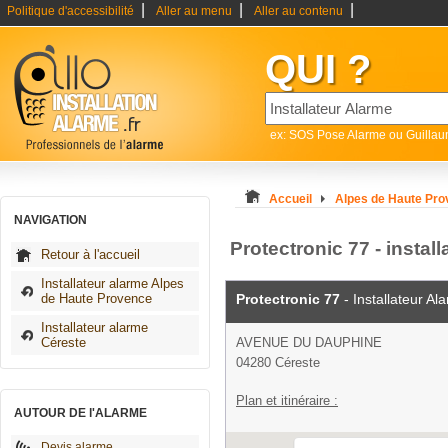
|
|
|
Politique d'accessibilité
Aller au menu
Aller au contenu
QUI ?
ex: SOS Pose Alarme ou Guilla
Accueil
Alpes de Haute Pr
NAVIGATION
Protectronic 77 - instal
Retour à l'accueil
Installateur alarme Alpes
de Haute Provence
Protectronic 77
- Installateur Al
Installateur alarme
Céreste
AVENUE DU DAUPHINE
04280 Céreste
Plan et itinéraire :
AUTOUR DE l'ALARME
Devis alarme