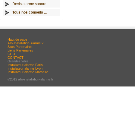
Devis alarme sonore
Tous nos conseils ...
Haut de page
Allo-Installation-Alarme ?
Sites Partenaires
Liens Partenaires
CGU
CONTACT
Grandes villes :
Installateur alarme Paris
Installateur alarme Lyon
Installateur alarme Marseille
-
©2012 allo-installation-alarme.fr