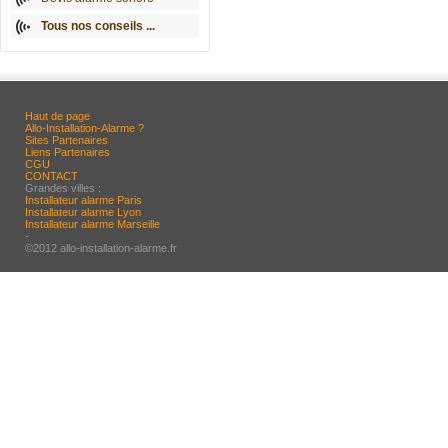
Tous nos conseils ...
Haut de page
Allo-Installation-Alarme ?
Sites Partenaires
Liens Partenaires
CGU
CONTACT
Grandes villes :
Installateur alarme Paris
Installateur alarme Lyon
Installateur alarme Marseille
-
©2012 allo-installation-alarme.fr