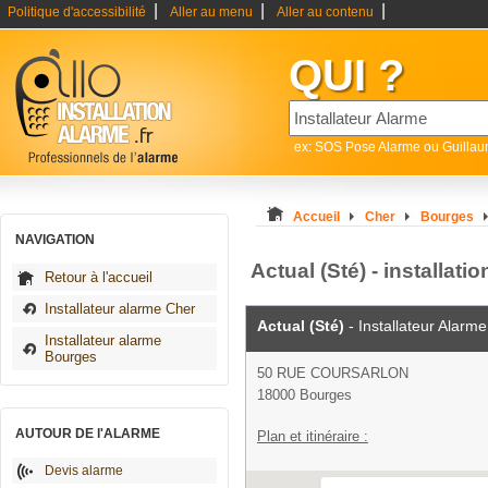
|
|
|
Politique d'accessibilité
Aller au menu
Aller au contenu
QUI ?
ex: SOS Pose Alarme ou Guilla
Accueil
Cher
Bourges
NAVIGATION
Actual (Sté) - installat
Retour à l'accueil
Installateur alarme Cher
Actual (Sté)
- Installateur Alarme
Installateur alarme
Bourges
50 RUE COURSARLON
18000 Bourges
AUTOUR DE l'ALARME
Plan et itinéraire :
Devis alarme