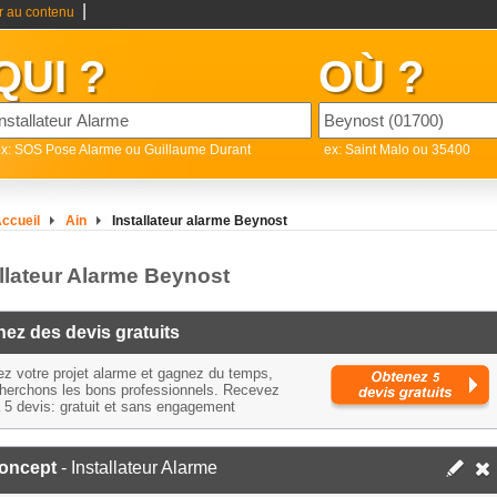
|
er au contenu
QUI ?
OÙ ?
x: SOS Pose Alarme ou Guillaume Durant
ex: Saint Malo ou 35400
ccueil
Ain
Installateur alarme Beynost
allateur Alarme Beynost
ez des devis gratuits
ez votre projet alarme et gagnez du temps,
herchons les bons professionnels. Recevez
à 5 devis: gratuit et sans engagement
oncept
- Installateur Alarme