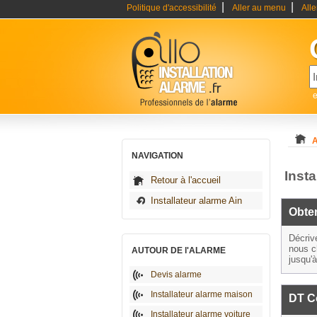
|
|
Politique d'accessibilité
Aller au menu
All
e
A
NAVIGATION
Inst
Retour à l'accueil
Installateur alarme Ain
Obten
Décriv
nous c
AUTOUR DE l'ALARME
jusqu'
Devis alarme
Installateur alarme maison
DT C
Installateur alarme voiture