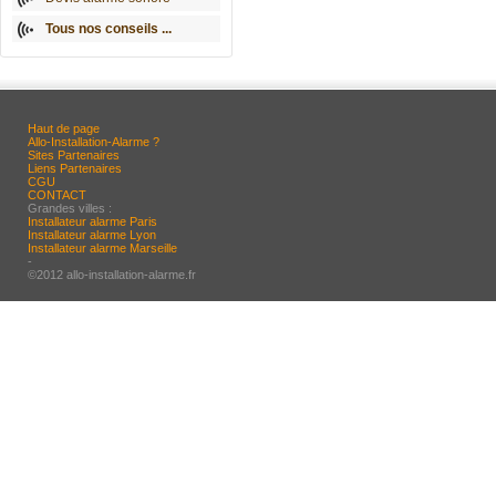
Tous nos conseils ...
Haut de page
Allo-Installation-Alarme ?
Sites Partenaires
Liens Partenaires
CGU
CONTACT
Grandes villes :
Installateur alarme Paris
Installateur alarme Lyon
Installateur alarme Marseille
-
©2012 allo-installation-alarme.fr