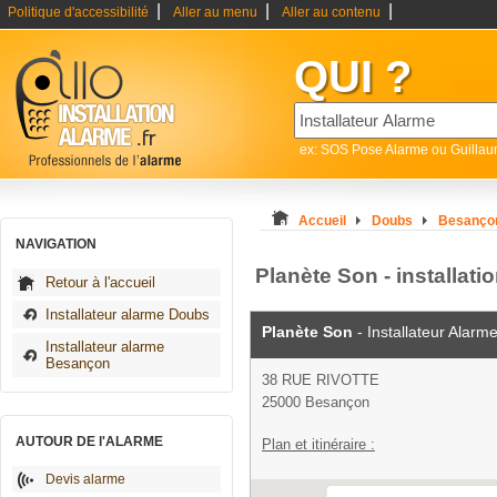
|
|
|
Politique d'accessibilité
Aller au menu
Aller au contenu
QUI ?
ex: SOS Pose Alarme ou Guilla
Accueil
Doubs
Besanço
NAVIGATION
Planète Son - installat
Retour à l'accueil
Installateur alarme Doubs
Planète Son
- Installateur Alarm
Installateur alarme
Besançon
38 RUE RIVOTTE
25000 Besançon
AUTOUR DE l'ALARME
Plan et itinéraire :
Devis alarme