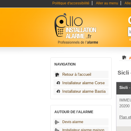
|
|
Politique d'accessibilité
Aller au menu
All
e
A
NAVIGATION
Sicli
Retour à l'accueil
Installateur alarme Corse
Sicli
-
Installateur alarme Bastia
IMMEU
20200 
AUTOUR DE l'ALARME
Plan et
Devis alarme
Installateur alarme maison