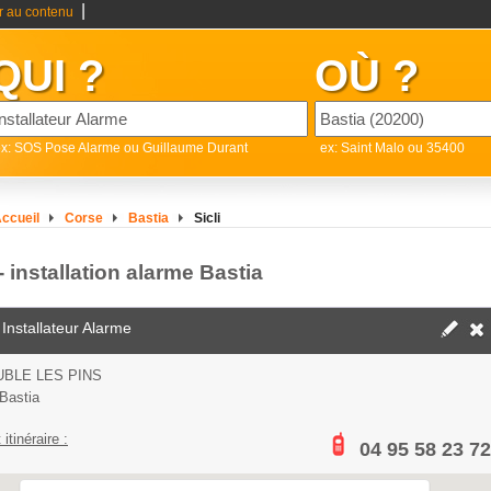
|
er au contenu
QUI ?
OÙ ?
x: SOS Pose Alarme ou Guillaume Durant
ex: Saint Malo ou 35400
ccueil
Corse
Bastia
Sicli
 - installation alarme Bastia
 Installateur Alarme
BLE LES PINS
Bastia
 itinéraire :
04 95 58 23 72