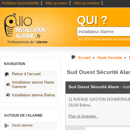
|
|
|
Politique d'accessibilité
Aller au menu
Aller au contenu
QUI ?
ex: SOS Pose Alarme ou Guilla
Accueil
Haute Garonne
NAVIGATION
Sud Ouest Sécurité Alar
Retour à l'accueil
Installateur alarme Haute
Garonne
Sud Ouest Sécurité Alarm
- Inst
Installateur alarme Balma
11 AVENUE GASTON DOUMERGU
31130 Balma
AUTOUR DE l'ALARME
Plan et itinéraire :
Devis alarme