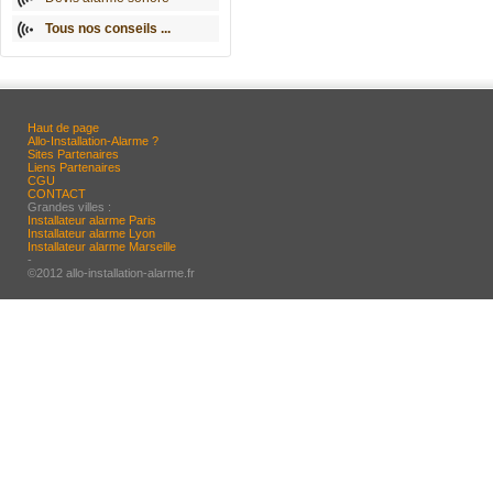
Tous nos conseils ...
Haut de page
Allo-Installation-Alarme ?
Sites Partenaires
Liens Partenaires
CGU
CONTACT
Grandes villes :
Installateur alarme Paris
Installateur alarme Lyon
Installateur alarme Marseille
-
©2012 allo-installation-alarme.fr